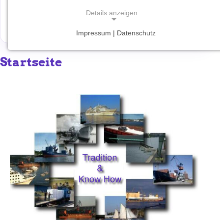
Details anzeigen
Wetter
Impressum | Datenschutz
NOTWENDIGE COOKIES
Notwendige Cookies ermöglichen grundlegende
Startseite
Funktionen und sind für die einwandfreie Funktion
der Website erforderlich.
Einverständnis-Cookie
Name:
cookie_consent
Zweck:
Dieser Cookie speichert die ausgewählten
Einverständnis-Optionen des Benutzers
Cookie Laufzeit:
1 Jahr