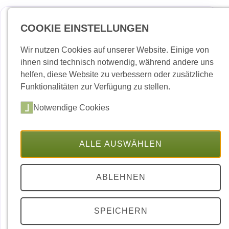
COOKIE EINSTELLUNGEN
Deutsch
Englis
Wir nutzen Cookies auf unserer Website. Einige von
ihnen sind technisch notwendig, während andere uns
Aktuelles
helfen, diese Website zu verbessern oder zusätzliche
Funktionalitäten zur Verfügung zu stellen.
Hafenbauhof
Notwendige Cookies
Hafenumschlag
Hafensicherheit
ALLE AUSWÄHLEN
Einlaufgenehmigung
ABLEHNEN
Termine und Events
Downloads
SPEICHERN
Kontakt