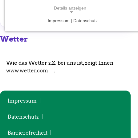
Details anzeigen
Wetter
Impressum | Datenschutz
NOTWENDIGE COOKIES
Notwendige Cookies ermöglichen grundlegende
Wetter
Funktionen und sind für die einwandfreie Funktion
der Website erforderlich.
Wie das Wetter z.Z. bei uns ist, zeigt Ihnen
Einverständnis-Cookie
www.wetter.com
.
Name:
cookie_consent
Zweck:
Impressum
|
Dieser Cookie speichert die ausgewählten
Einverständnis-Optionen des Benutzers
Datenschutz
|
Cookie Laufzeit:
1 Jahr
Barrierefreiheit
|